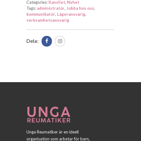
Categories:
Kansliet
,
Nyhet
Tags:
administratör
,
Jobba hos oss
,
kommunikatör
,
Lägeransvarig
,
verksamhetsansvarig
Dela:
Unga Reumatiker är en ideell
organisation som arbetar för barn,