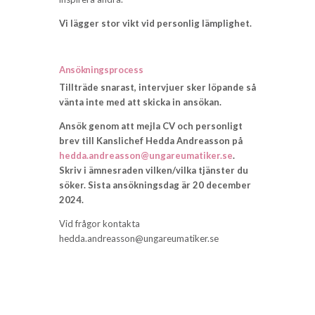
Vi lägger stor vikt vid personlig lämplighet.
Ansökningsprocess
Tillträde snarast, intervjuer sker löpande så
vänta inte med att skicka in ansökan.
Ansök genom att mejla CV och personligt
brev till Kanslichef Hedda Andreasson på
hedda.andreasson@ungareumatiker.se
.
Skriv i ämnesraden vilken/vilka tjänster du
söker. Sista ansökningsdag är 20 december
2024.
Vid frågor kontakta
hedda.andreasson@ungareumatiker.se