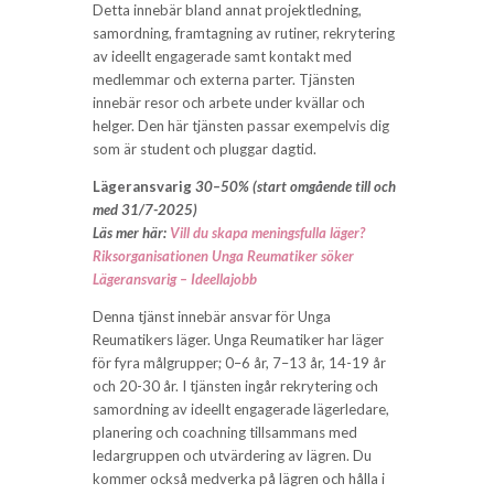
Detta innebär bland annat projektledning,
samordning, framtagning av rutiner, rekrytering
av ideellt engagerade samt kontakt med
medlemmar och externa parter. Tjänsten
innebär resor och arbete under kvällar och
helger. Den här tjänsten passar exempelvis dig
som är student och pluggar dagtid.
Lägeransvarig
30–50% (
start omgående till och
med 31/7-2025
)
Läs mer här:
Vill du skapa meningsfulla läger?
Riksorganisationen Unga Reumatiker söker
Lägeransvarig – Ideellajobb
Denna tjänst innebär ansvar för Unga
Reumatikers läger. Unga Reumatiker har läger
för fyra målgrupper; 0–6 år, 7–13 år, 14-19 år
och 20-30 år. I tjänsten ingår rekrytering och
samordning av ideellt engagerade lägerledare,
planering och coachning tillsammans med
ledargruppen och utvärdering av lägren. Du
kommer också medverka på lägren och hålla i