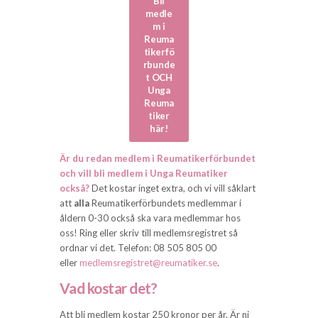
Bli
medle
m i
Reuma
tikerfö
rbunde
t OCH
Unga
Reuma
tiker
här!
Är du redan medlem i Reumatikerförbundet
och vill bli medlem i Unga Reumatiker
också?
Det kostar inget extra, och vi vill såklart
att
alla
Reumatikerförbundets medlemmar i
åldern 0-30 också ska vara medlemmar hos
oss! Ring eller skriv till medlemsregistret så
ordnar vi det. Telefon: 08 505 805 00
eller
medlemsregistret@reumatiker.se
.
Vad kostar det?
Att bli medlem kostar 250 kronor per år. Är ni