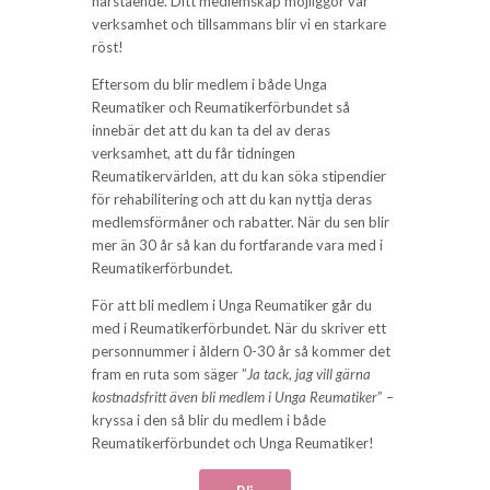
närstående. Ditt medlemskap möjliggör vår
verksamhet och tillsammans blir vi en starkare
röst!
Eftersom du blir medlem i både Unga
Reumatiker och Reumatikerförbundet så
innebär det att du kan ta del av deras
verksamhet, att du får tidningen
Reumatikervärlden, att du kan söka stipendier
för rehabilitering och att du kan nyttja deras
medlemsförmåner och rabatter. När du sen blir
mer än 30 år så kan du fortfarande vara med i
Reumatikerförbundet.
För att bli medlem i Unga Reumatiker går du
med i Reumatikerförbundet. När du skriver ett
personnummer i åldern 0-30 år så kommer det
fram en ruta som säger ”
Ja tack, jag vill gärna
kostnadsfritt även bli medlem i Unga Reumatiker
” –
kryssa i den så blir du medlem i både
Reumatikerförbundet och Unga Reumatiker!