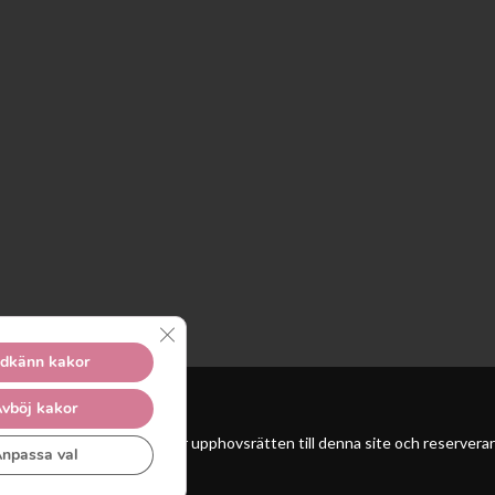
Close GDPR Cookie Banner
dkänn kakor
vböj kakor
 Unga Reumatiker innehar upphovsrätten till denna site och reserverar sig
npassa val