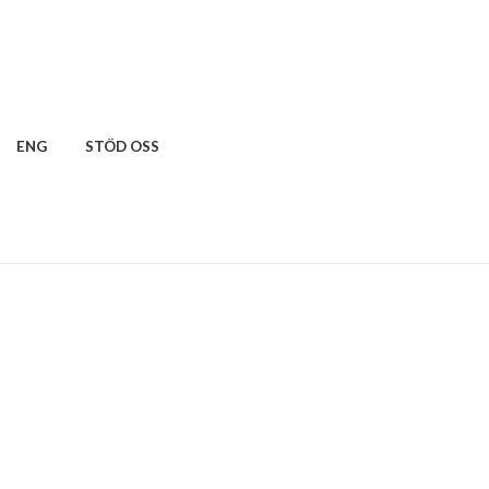
ENG
STÖD OSS