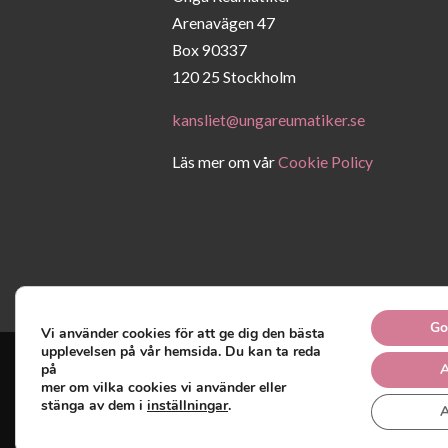
Arenavägen 47
Box 90337
120 25 Stockholm
kansliet@ungareumatiker.se
Läs mer om vår
Cookie Policy
Go
Vi använder cookies för att ge dig den bästa
upplevelsen på vår hemsida. Du kan ta reda
på
A
mer om vilka cookies vi använder eller
Unga Reumatiker
© 2019 -
stänga av dem i
inställningar
.
A