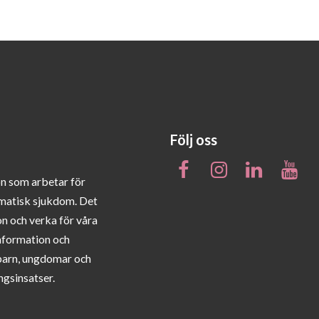
Följ oss
on som arbetar för
matisk sjukdom. Det
on och verka för våra
information och
barn, ungdomar och
ngsinsatser.