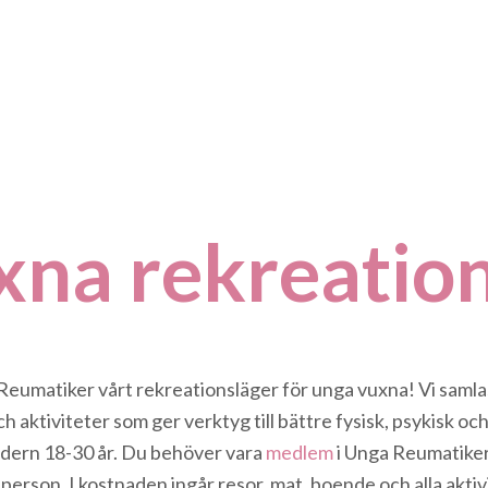
na rekreation
matiker vårt rekreationsläger för unga vuxna! Vi samlas i
aktiviteter som ger verktyg till bättre fysisk, psykisk och 
åldern 18-30 år. Du behöver vara
medlem
i Unga Reumatiker 
person. I kostnaden ingår resor, mat, boende och alla akti