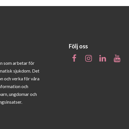
Följ oss
on som arbetar för
matisk sjukdom. Det
on och verka för våra
information och
barn, ungdomar och
ngsinsatser.