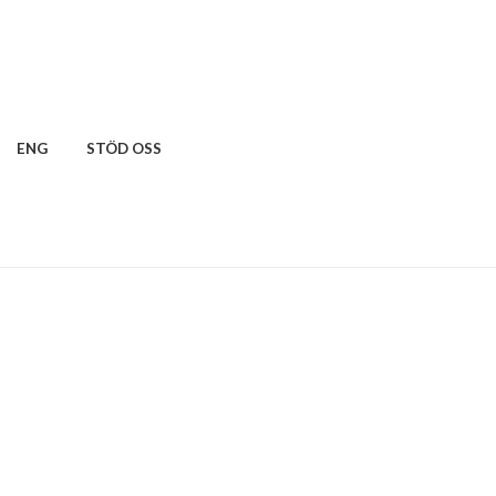
ENG
STÖD OSS