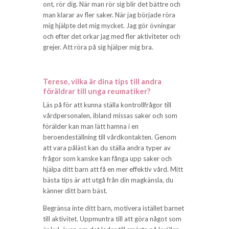
ont, rör dig. När man rör sig blir det bättre och
man klarar av fler saker. När jag började röra
mig hjälpte det mig mycket. Jag gör övningar
och efter det orkar jag med fler aktiviteter och
grejer. Att röra på sig hjälper mig bra.
Terese, vilka är dina tips till andra
föräldrar till unga reumatiker?
Läs på för att kunna ställa kontrollfrågor till
vårdpersonalen, ibland missas saker och som
förälder kan man lätt hamna i en
beroendeställning till vårdkontakten. Genom
att vara påläst kan du ställa andra typer av
frågor som kanske kan fånga upp saker och
hjälpa ditt barn att få en mer effektiv vård. Mitt
bästa tips är att utgå från din magkänsla, du
känner ditt barn bäst.
Begränsa inte ditt barn, motivera istället barnet
till aktivitet. Uppmuntra till att göra något som