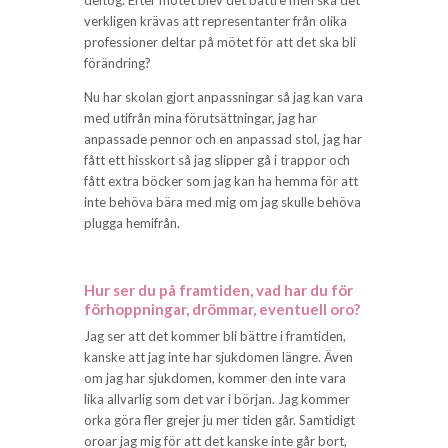
deltog. Efter mötet blev det bättre men ska det
verkligen krävas att representanter från olika
professioner deltar på mötet för att det ska bli
förändring?
Nu har skolan gjort anpassningar så jag kan vara
med utifrån mina förutsättningar, jag har
anpassade pennor och en anpassad stol, jag har
fått ett hisskort så jag slipper gå i trappor och
fått extra böcker som jag kan ha hemma för att
inte behöva bära med mig om jag skulle behöva
plugga hemifrån.
Hur ser du på framtiden, vad har du för
förhoppningar, drömmar, ev
entuell oro?
Jag ser att det kommer bli bättre i framtiden,
kanske att jag inte har sjukdomen längre. Även
om jag har sjukdomen, kommer den inte vara
lika allvarlig som det var i början. Jag kommer
orka göra fler grejer ju mer tiden går. Samtidigt
oroar jag mig för att det kanske inte går bort,