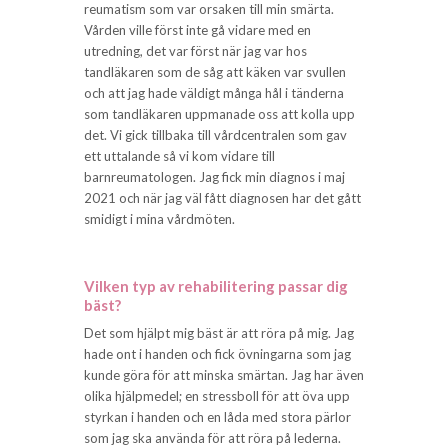
reumatism som var orsaken till min smärta.
Vården ville först inte gå vidare med en
utredning, det var först när jag var hos
tandläkaren som de såg att käken var svullen
och att jag hade väldigt många hål i tänderna
som tandläkaren uppmanade oss att kolla upp
det. Vi gick tillbaka till vårdcentralen som gav
ett uttalande så vi kom vidare till
barnreumatologen. Jag fick min diagnos i maj
2021 och när jag väl fått diagnosen har det gått
smidigt i mina vårdmöten.
Vilken typ av rehabilitering passar dig
bäst?
Det som hjälpt mig bäst är att röra på mig. Jag
hade ont i handen och fick övningarna som jag
kunde göra för att minska smärtan. Jag har även
olika hjälpmedel; en stressboll för att öva upp
styrkan i handen och en låda med stora pärlor
som jag ska använda för att röra på lederna.