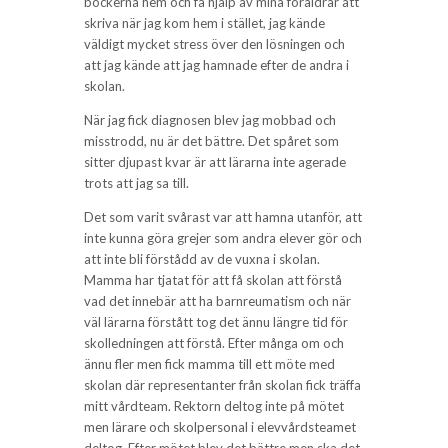
böckerna hem och få hjälp av mina föräldrar att
skriva när jag kom hem i stället, jag kände
väldigt mycket stress över den lösningen och
att jag kände att jag hamnade efter de andra i
skolan.
När jag fick diagnosen blev jag mobbad och
misstrodd, nu är det bättre. Det spåret som
sitter djupast kvar är att lärarna inte agerade
trots att jag sa till.
Det som varit svårast var att hamna utanför, att
inte kunna göra grejer som andra elever gör och
att inte bli förstådd av de vuxna i skolan.
Mamma har tjatat för att få skolan att förstå
vad det innebär att ha barnreumatism och när
väl lärarna förstått tog det ännu längre tid för
skolledningen att förstå. Efter många om och
ännu fler men fick mamma till ett möte med
skolan där representanter från skolan fick träffa
mitt vårdteam. Rektorn deltog inte på mötet
men lärare och skolpersonal i elevvårdsteamet