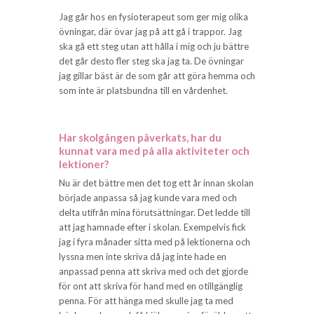
Jag går hos en fysioterapeut som ger mig olika
övningar, där övar jag på att gå i trappor. Jag
ska gå ett steg utan att hålla i mig och ju bättre
det går desto fler steg ska jag ta. De övningar
jag gillar bäst är de som går att göra hemma och
som inte är platsbundna till en vårdenhet.
Har skolgången påverkats, har du
kunnat vara med på alla aktiviteter och
lektioner?
Nu är det bättre men det tog ett år innan skolan
började anpassa så jag kunde vara med och
delta utifrån mina förutsättningar. Det ledde till
att jag hamnade efter i skolan. Exempelvis fick
jag i fyra månader sitta med på lektionerna och
lyssna men inte skriva då jag inte hade en
anpassad penna att skriva med och det gjorde
för ont att skriva för hand med en otillgänglig
penna. För att hänga med skulle jag ta med