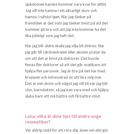
sjukdomen kanske kommer vara kvar för alltid.
Jag vill inte hamna i ett allvarligt skov och
hamna i rullstol igen. När jag tänker på
framtiden är det som jag tänker mest på att det
kommer gå bra och att jag inte kommer ha det
lika jobbigt som jag haft det.
När jag blir äldre skulle jag vilja bli doktor. När
jag går till vårdcentralen eller akuten pratar de
om att det är brist på doktorer. Det borde
finnas fler doktorer så att det går snabbare att
hjälpa fler personer. Jag är bra på det här med
kroppen och intresserad av att lära mig mer.
Det är min dröm och något jag vill bli när jag blir
stor, barndoktor, så jag kan vara med och hjälpa
sjuka barn att må bättre och få bättre stöd.
Lana, vilka är dina tips till andra unga
reumatiker?
Var aldrig rädd för att röra dig, även om det gör