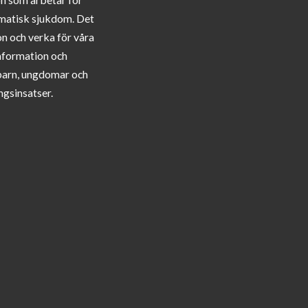
matisk sjukdom. Det
on och verka för våra
information och
barn, ungdomar och
ngsinsatser.