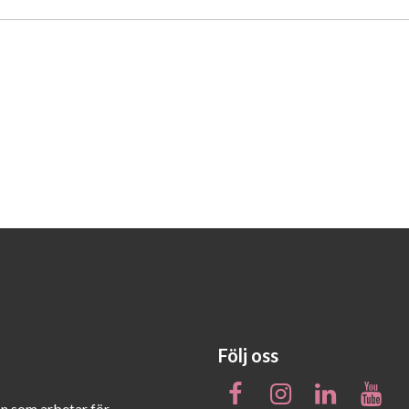
Följ oss
on som arbetar för