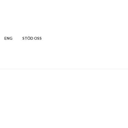
ENG
STÖD OSS