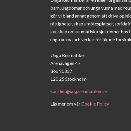
barn, ungdomar och unga vuxna med reu
gör vi bland annat genom att driva opini
rättigheter, skapa mötesplatser, sprida 
kunskap om reumatiska sjukdomar hos 
unga vuxna och verkar för ökade forskni
Unga Reumatiker
Arenavägen 47
Box 90337
120 25 Stockholm
kansliet@ungareumatiker.se
Läs mer om vår
Cookie Policy