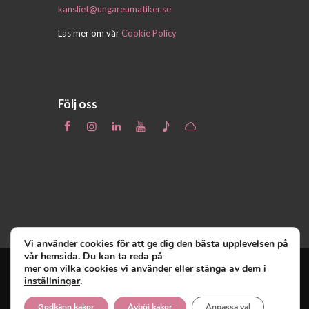
kansliet@ungareumatiker.se
Läs mer om vår
Cookie Policy
Följ oss
Vi använder cookies för att ge dig den bästa upplevelsen på
vår hemsida. Du kan ta reda på
mer om vilka cookies vi använder eller stänga av dem i
inställningar
.
Unga Reumatiker
© 2019 - Unga Reumatiker
innehar upphovsrätten till denna site och
Godkänn kakor
Avböj kakor
Anpassa val