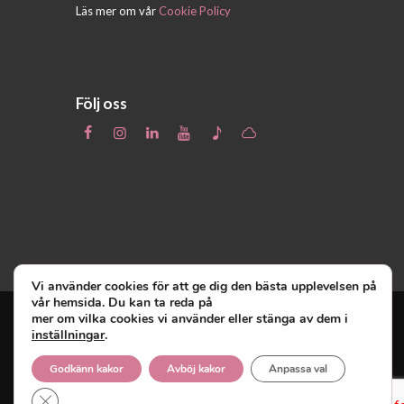
Läs mer om vår
Cookie Policy
Följ oss
Vi använder cookies för att ge dig den bästa upplevelsen på
vår hemsida. Du kan ta reda på
mer om vilka cookies vi använder eller stänga av dem i
inställningar
.
Unga Reumatiker
© 2019 - Unga Reumatiker
innehar upphovsrätten till denna site och
Godkänn kakor
Avböj kakor
Anpassa val
reserverar sig alla rättigheter därtill.
Close GDPR Cookie Banner