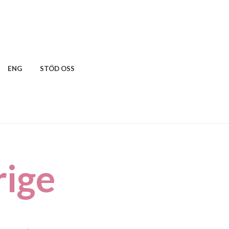
ENG
STÖD OSS
rige