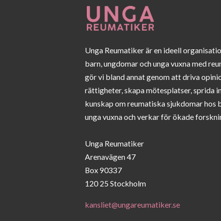
Unga Reumatiker är en ideell organisati
barn, ungdomar och unga vuxna med reu
gör vi bland annat genom att driva opini
rättigheter, skapa mötesplatser, sprida 
kunskap om reumatiska sjukdomar hos 
unga vuxna och verkar för ökade forskni
Unga Reumatiker
Arenavägen 47
Box 90337
120 25 Stockholm
kansliet@ungareumatiker.se