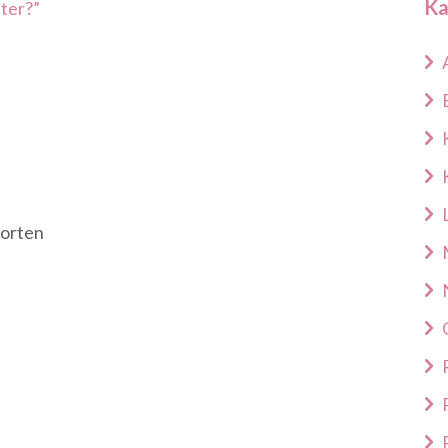
Ka
porten