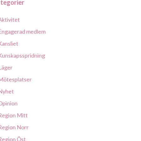
tegorier
Aktivitet
Engagerad medlem
Kansliet
Kunskapsspridning
Läger
Mötesplatser
Nyhet
Opinion
Region Mitt
Region Norr
Region Öst