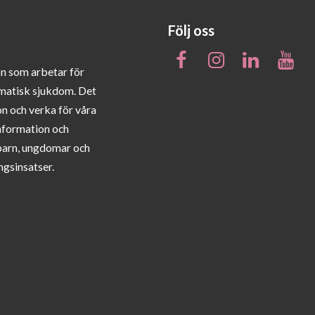
Följ oss
on som arbetar för
matisk sjukdom. Det
on och verka för våra
information och
barn, ungdomar och
ngsinsatser.