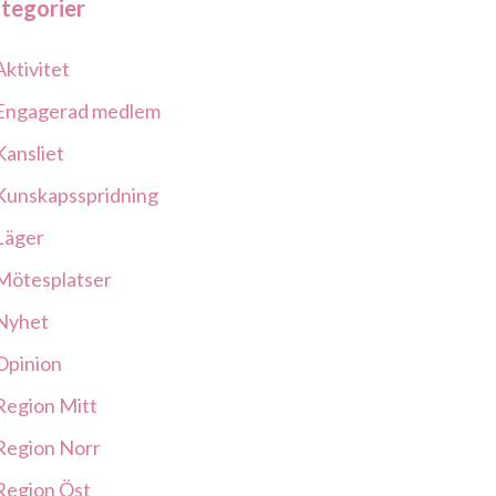
tegorier
Aktivitet
Engagerad medlem
Kansliet
Kunskapsspridning
Läger
Mötesplatser
Nyhet
Opinion
Region Mitt
Region Norr
Region Öst