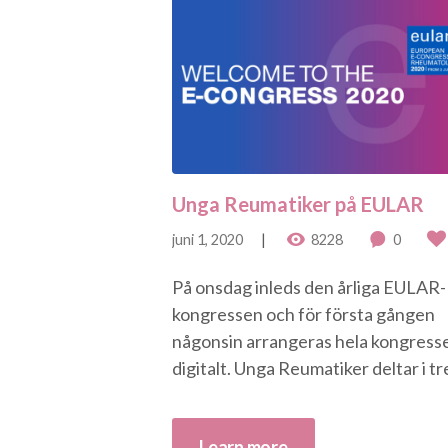
Unga Reumatiker på EULAR
juni 1, 2020
8228
0
På onsdag inleds den årliga EULAR-
kongressen och för första gången
någonsin arrangeras hela kongress
digitalt. Unga Reumatiker deltar i tre
Learn more