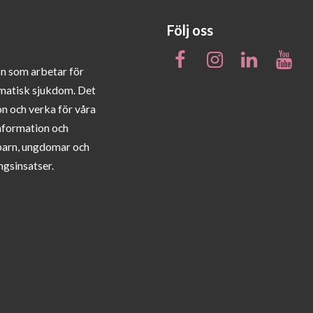
Följ oss
on som arbetar för
matisk sjukdom. Det
on och verka för våra
information och
barn, ungdomar och
ngsinsatser.