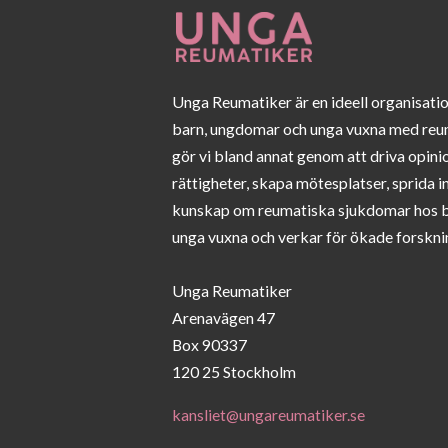
Unga Reumatiker är en ideell organisati
barn, ungdomar och unga vuxna med reu
gör vi bland annat genom att driva opini
rättigheter, skapa mötesplatser, sprida 
kunskap om reumatiska sjukdomar hos 
unga vuxna och verkar för ökade forskni
Unga Reumatiker
Arenavägen 47
Box 90337
120 25 Stockholm
kansliet@ungareumatiker.se