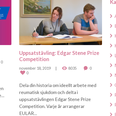
Ka
Uppsatstävling: Edgar Stene Prize
Competition
0
november 18, 2019
8035
0
0
Dela din historia om ideellt arbete med
en
reumatisk sjukdom och delta i
...
uppsatstävlingen Edgar Stene Prize
Competition. Varje år arrangerar
EULAR...