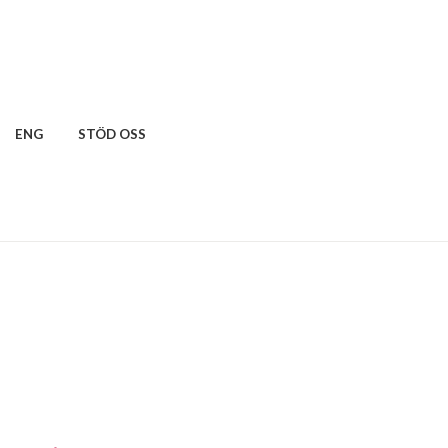
ENG
STÖD OSS