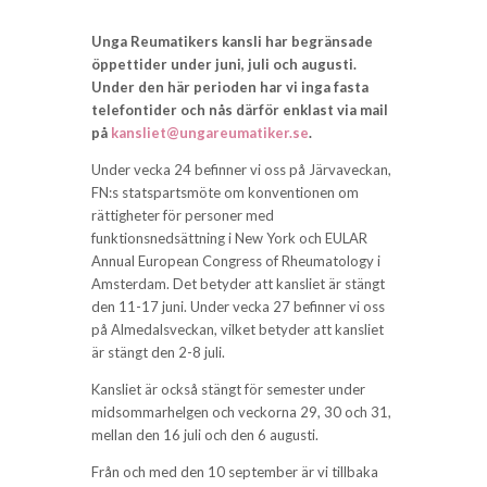
Unga Reumatikers kansli har begränsade
öppettider under juni, juli och augusti.
Under den här perioden har vi inga fasta
telefontider och nås därför enklast via mail
på
kansliet@ungareumatiker.se
.
Under vecka 24 befinner vi oss på Järvaveckan,
FN:s statspartsmöte om konventionen om
rättigheter för personer med
funktionsnedsättning i New York och EULAR
Annual European Congress of Rheumatology i
Amsterdam. Det betyder att kansliet är stängt
den 11-17 juni. Under vecka 27 befinner vi oss
på Almedalsveckan, vilket betyder att kansliet
är stängt den 2-8 juli.
Kansliet är också stängt för semester under
midsommarhelgen och veckorna 29, 30 och 31,
mellan den 16 juli och den 6 augusti.
Från och med den 10 september är vi tillbaka