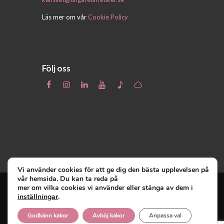
Läs mer om vår
Cookie Policy
Följ oss
Vi använder cookies för att ge dig den bästa upplevelsen på
vår hemsida. Du kan ta reda på
mer om vilka cookies vi använder eller stänga av dem i
inställningar
.
Unga Reumatiker
© 2019 - Unga Reumatiker
innehar upphovsrätten till denna site och
Godkänn kakor
Avböj kakor
Anpassa val