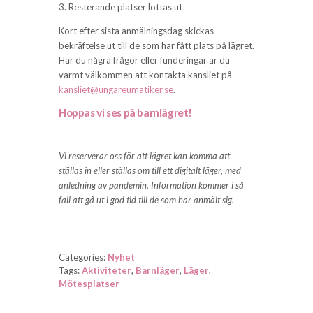
3. Resterande platser lottas ut
Kort efter sista anmälningsdag skickas
bekräftelse ut till de som har fått plats på lägret.
Har du några frågor eller funderingar är du
varmt välkommen att kontakta kansliet på
kansliet@ungareumatiker.se
.
Hoppas vi ses på barnlägret!
Vi reserverar oss för att lägret kan komma att
ställas in eller ställas om till ett digitalt läger, med
anledning av pandemin. Information kommer i så
fall att gå ut i god tid till de som har anmält sig.
Categories:
Nyhet
Tags:
Aktiviteter
,
Barnläger
,
Läger
,
Mötesplatser