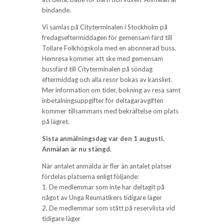
bindande.
Vi samlas på Cityterminalen i Stockholm på
fredagseftermiddagen för gemensam färd till
Tollare Folkhögskola med en abonnerad buss.
Hemresa kommer att ske med gemensam
bussfärd till Cityterminalen på söndag
eftermiddag och alla resor bokas av kansliet.
Mer information om tider, bokning av resa samt
inbetalningsuppgifter för deltagaravgiften
kommer tillsammans med bekräftelse om plats
på lägret.
Sista anmälningsdag var den 1 augusti.
Anmälan är nu stängd.
När antalet anmälda är fler än antalet platser
fördelas platserna enligt följande:
1. De medlemmar som inte har deltagit på
något av Unga Reumatikers tidigare läger
2. De medlemmar som stått på reservlista vid
tidigare läger