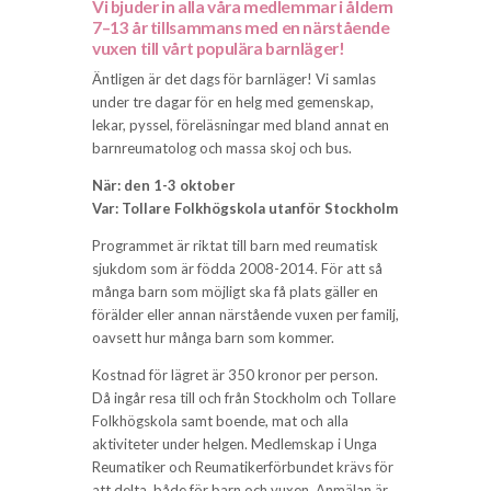
Vi bjuder in alla våra medlemmar i åldern
7–13 år tillsammans med en närstående
vuxen till vårt populära barnläger!
Äntligen är det dags för barnläger! Vi samlas
under tre dagar för en helg med gemenskap,
lekar, pyssel, föreläsningar med bland annat en
barnreumatolog och massa skoj och bus.
När: den 1-3 oktober
Var: Tollare Folkhögskola utanför Stockholm
Programmet är riktat till barn med reumatisk
sjukdom som är födda 2008-2014. För att så
många barn som möjligt ska få plats gäller en
förälder eller annan närstående vuxen per familj,
oavsett hur många barn som kommer.
Kostnad för lägret är 350 kronor per person.
Då ingår resa till och från Stockholm och Tollare
Folkhögskola samt boende, mat och alla
aktiviteter under helgen. Medlemskap i Unga
Reumatiker och Reumatikerförbundet krävs för
att delta, både för barn och vuxen. Anmälan är