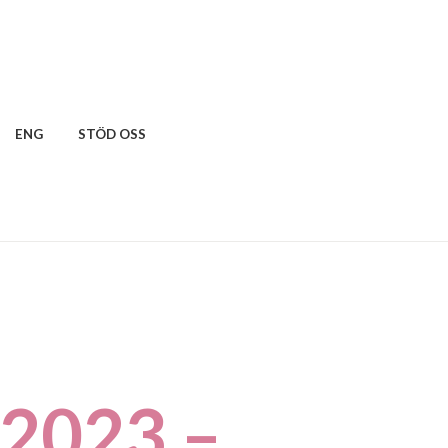
ENG
STÖD OSS
 2023 –