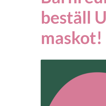
beställ 
maskot!