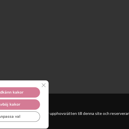
Close GDPR Cookie Banner
dkänn kakor
vböj kakor
 Unga Reumatiker innehar upphovsrätten till denna site och reserverar sig
npassa val