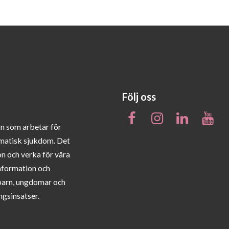
Följ oss
on som arbetar för
matisk sjukdom. Det
on och verka för våra
information och
barn, ungdomar och
ngsinsatser.