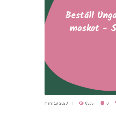
mars 18, 2023
8358
0