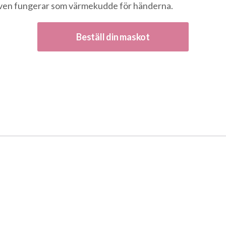
även fungerar som värmekudde för händerna.
Beställ din maskot