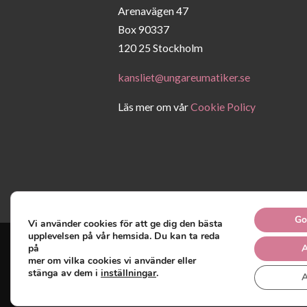
Arenavägen 47
Box 90337
120 25 Stockholm
kansliet@ungareumatiker.se
Läs mer om vår
Cookie Policy
Go
Vi använder cookies för att ge dig den bästa
upplevelsen på vår hemsida. Du kan ta reda
på
A
mer om vilka cookies vi använder eller
Unga Reumatiker
© 2019 -
stänga av dem i
inställningar
.
A