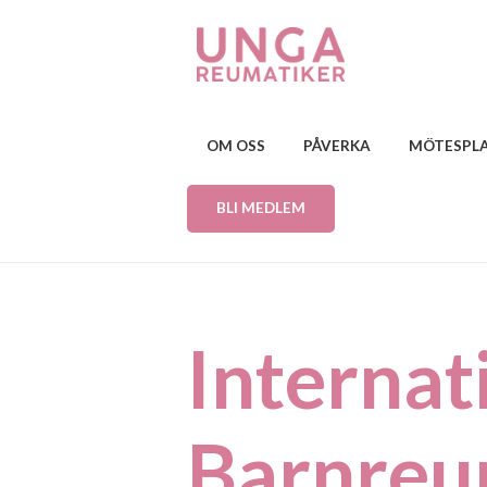
OM OSS
PÅVERKA
MÖTESPL
BLI MEDLEM
Internat
Barnreu