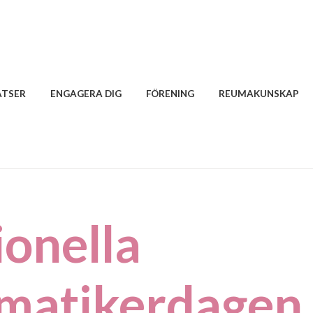
ATSER
ENGAGERA DIG
FÖRENING
REUMAKUNSKAP
ionella
matikerdagen