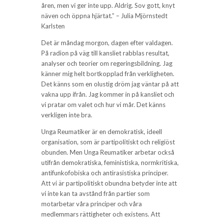
åren, men vi ger inte upp. Aldrig. Sov gott, knyt
näven och öppna hjärtat.” – Julia Mjörnstedt
Karlsten
Det är måndag morgon, dagen efter valdagen.
På radion på väg till kansliet rabblas resultat,
analyser och teorier om regeringsbildning. Jag
känner mig helt bortkopplad från verkligheten.
Det känns som en olustig dröm jag väntar på att
vakna upp ifrån. Jag kommer in på kansliet och
vi pratar om valet och hur vi mår. Det känns
verkligen inte bra.
Unga Reumatiker är en demokratisk, ideell
organisation, som är partipolitiskt och religiöst
obunden. Men Unga Reumatiker arbetar också
utifrån demokratiska, feministiska, normkritiska,
antifunkofobiska och antirasistiska principer.
Att vi är partipolitiskt obundna betyder inte att
vi inte kan ta avstånd från partier som
motarbetar våra principer och våra
medlemmars rättigheter och existens. Att