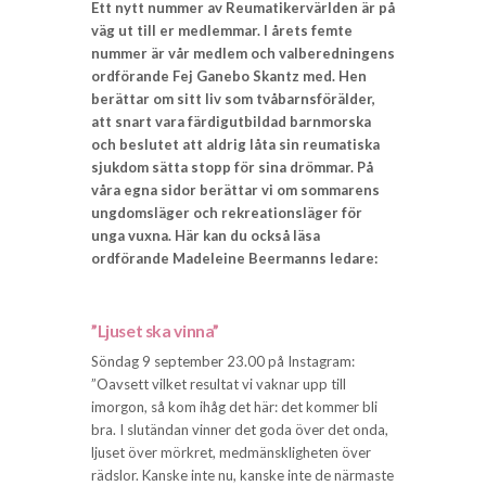
Ett nytt nummer av Reumatikervärlden är på
väg ut till er medlemmar. I årets femte
nummer är vår medlem och valberedningens
ordförande Fej Ganebo Skantz med. Hen
berättar om sitt liv som tvåbarnsförälder,
att snart vara färdigutbildad barnmorska
och beslutet att aldrig låta sin reumatiska
sjukdom sätta stopp för sina drömmar.
På
våra egna sidor berättar vi om sommarens
ungdomsläger och rekreationsläger för
unga vuxna. Här kan du också läsa
ordförande Madeleine Beermanns ledare:
”Ljuset ska vinna”
Söndag 9 september 23.00 på Instagram:
”Oavsett vilket resultat vi vaknar upp till
imorgon, så kom ihåg det här: det kommer bli
bra. I slutändan vinner det goda över det onda,
ljuset över mörkret, medmänskligheten över
rädslor. Kanske inte nu, kanske inte de närmaste