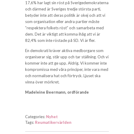
17,6% har lagt sin röst på Sverigedemokraterna
och därmed är Sveriges tredje största parti,
betyder inte att deras politik är okej och att vi
som organisation eller andra partier måste
”respektera folkets röst” och samarbeta med
dem. Det är viktigt att komma ihåg att vi är
82,4% som inte röstade på SD. Vi är fler.
En demokrati kräver aktiva medborgare som
organiserar sig, står upp och tar ställning. Och vi
kommer inte att ge upp. Aldrig. Vi kommer inte
kompromissa med våra principer, inte vara med
och normalisera hat och förtryck. Ljuset ska
vinna över mörkret.
Madeleine Beermann, ordförande
Categories:
Nyhet
Tags:
Reumatikervärlden