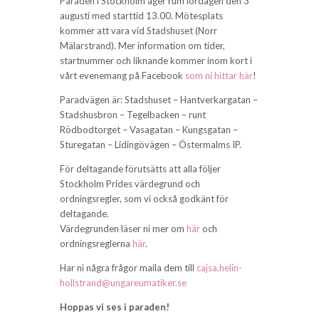
Paraden i Stockholm äger rum lördagen den 3
augusti med starttid 13.00. Mötesplats
kommer att vara vid Stadshuset (Norr
Mälarstrand). Mer information om tider,
startnummer och liknande kommer inom kort i
vårt evenemang på Facebook
som ni hittar här
!
Paradvägen är: Stadshuset – Hantverkargatan –
Stadshusbron – Tegelbacken – runt
Rödbodtorget – Vasagatan – Kungsgatan –
Sturegatan – Lidingövägen – Östermalms IP.
För deltagande förutsätts att alla följer
Stockholm Prides värdegrund och
ordningsregler, som vi också godkänt för
deltagande.
Värdegrunden läser ni mer om
här
och
ordningsreglerna
här
.
Har ni några frågor maila dem till
cajsa.helin-
hollstrand@ungareumatiker.se
Hoppas vi ses i paraden!