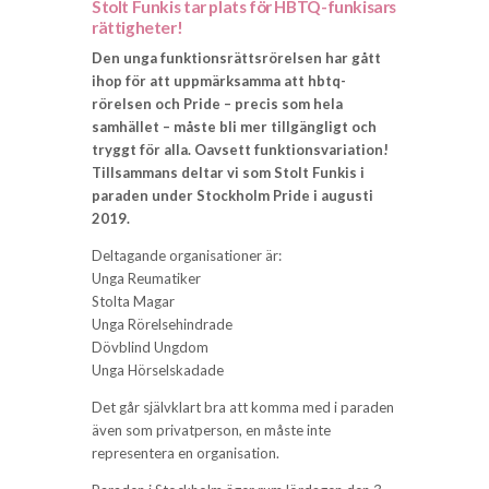
Stolt Funkis tar plats för HBTQ-funkisars
rättigheter!
Den unga funktionsrättsrörelsen har gått
ihop för att uppmärksamma att hbtq-
rörelsen och Pride – precis som hela
samhället – måste bli mer tillgängligt och
tryggt för alla. Oavsett funktionsvariation!
Tillsammans deltar vi som Stolt Funkis i
paraden under Stockholm Pride i augusti
2019.
Deltagande organisationer är:
Unga Reumatiker
Stolta Magar
Unga Rörelsehindrade
Dövblind Ungdom
Unga Hörselskadade
Det går självklart bra att komma med i paraden
även som privatperson, en måste inte
representera en organisation.