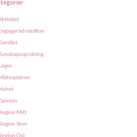
tegorier
Aktivitet
Engagerad medlem
Kansliet
Kunskapsspridning
Läger
Mötesplatser
Nyhet
Opinion
Region Mitt
Region Norr
Region Öst