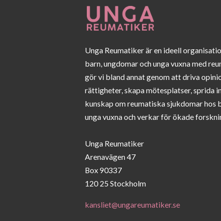
Unga Reumatiker är en ideell organisati
barn, ungdomar och unga vuxna med reu
gör vi bland annat genom att driva opini
rättigheter, skapa mötesplatser, sprida 
kunskap om reumatiska sjukdomar hos 
unga vuxna och verkar för ökade forskni
Unga Reumatiker
Arenavägen 47
Box 90337
120 25 Stockholm
kansliet@ungareumatiker.se