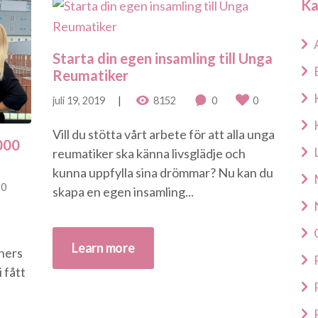
Ka
Starta din egen insamling till Unga
Reumatiker
juli 19, 2019
8152
0
0
Vill du stötta vårt arbete för att alla unga
000
reumatiker ska känna livsglädje och
kunna uppfylla sina drömmar? Nu kan du
0
skapa en egen insamling...
Learn more
ners
 fått