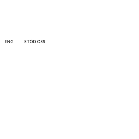
ENG
STÖD OSS