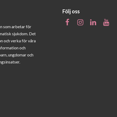
Följ oss
on som arbetar för
matisk sjukdom. Det
on och verka för våra
information och
barn, ungdomar och
ngsinsatser.