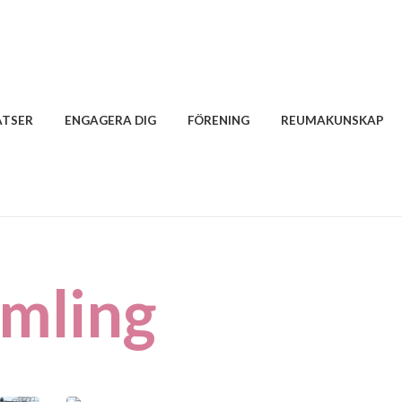
ATSER
ENGAGERA DIG
FÖRENING
REUMAKUNSKAP
amling