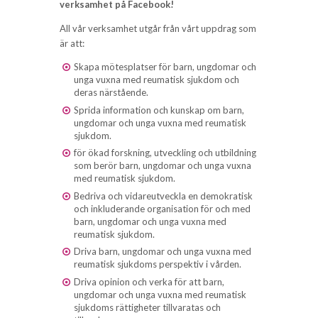
verksamhet på Facebook!
All vår verksamhet utgår från vårt uppdrag som
är att:
S
kapa mötesplatser för barn, ungdomar och
unga vuxna med reumatisk sjukdom och
deras närstående.
Sprida
information och kunskap om barn,
ungdomar och unga vuxna med reumatisk
sjukdom.
för ökad forskning, utveckling och utbildning
som berör barn, ungdomar och unga vuxna
med reumatisk sjukdom.
B
edriva och vidareutveckla en demokratisk
och inkluderande organisation för och med
barn, ungdomar och unga vuxna med
reumatisk sjukdom
.
Driva
barn, ungdomar och unga vuxna med
reumatisk sjukdoms perspektiv i vården.
Driva
opinion och verka för att barn,
ungdomar och unga vuxna med reumatisk
sjukdoms rättigheter tillvaratas och