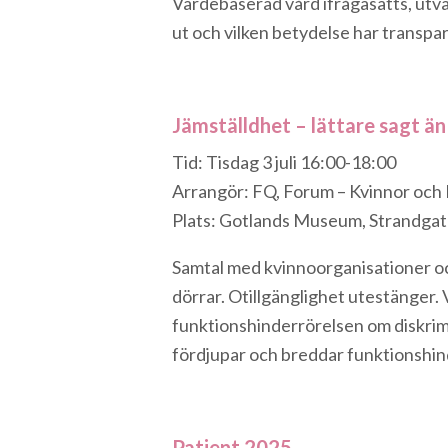
Värdebaserad vård ifrågasätts, utvä
ut och vilken betydelse har transpare
Jämställdhet – lättare sagt än
Tid: Tisdag 3 juli 16:00-18:00
Arrangör: FQ, Forum – Kvinnor och
Plats: Gotlands Museum, Strandgat
Samtal med kvinnoorganisationer och 
dörrar. Otillgänglighet utestänger. V
funktionshinderrörelsen om diskrim
fördjupar och breddar funktionshin
Patient 2025