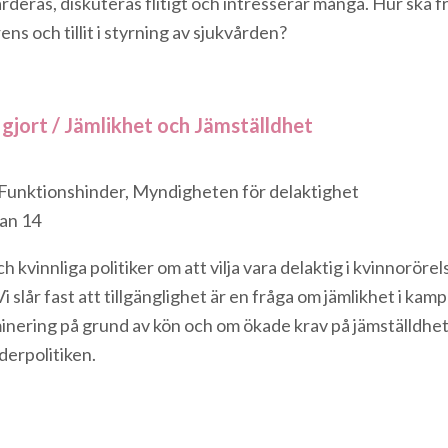
rderas, diskuteras flitigt och intresserar många. Hur ska 
ns och tillit i styrning av sjukvården?
 gjort / Jämlikhet och Jämställdhet
 Funktionshinder, Myndigheten för delaktighet
an 14
kvinnliga politiker om att vilja vara delaktig i kvinnoröre
i slår fast att tillgänglighet är en fråga om jämlikhet i kam
inering på grund av kön och om ökade krav på jämställdhe
derpolitiken.