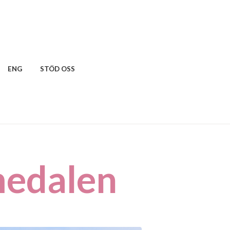
ENG
STÖD OSS
medalen