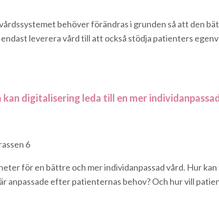
kvårdssystemet behöver förändras i grunden så att den bä
 endast leverera vård till att också stödja patienters egenv
 kan digitalisering leda till en mer individanpassa
erassen 6
heter för en bättre och mer individanpassad vård. Hur kan v
r anpassade efter patienternas behov? Och hur vill patien