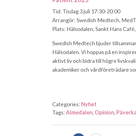
Tid: Tisdag 3 juli 17:30-20:00
Arrangör: Swedish Medtech, MedTe
Plats: Hälsodalen, Sankt Hans Café,
Swedish Medtech bjuder tillsamman
Hälsodalen. Vi hoppas på en inspir
aktivt liv och bidra till högre livskva
akademiker och vårdföreträdare so
Categories:
Nyhet
Tags:
Almedalen
,
Opinion
,
Påverk