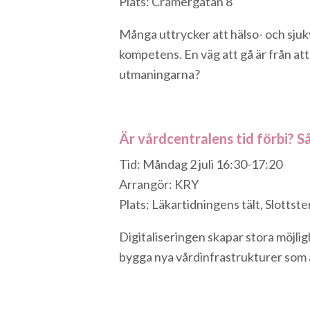
Plats: Cramérgatan 8
Många uttrycker att hälso- och sju
kompetens. En väg att gå är från att
utmaningarna?
Är vårdcentralens tid förbi? Så
Tid: Måndag 2 juli 16:30-17:20
Arrangör: KRY
Plats: Läkartidningens tält, Slottst
Digitaliseringen skapar stora möjlig
bygga nya vårdinfrastrukturer som ä