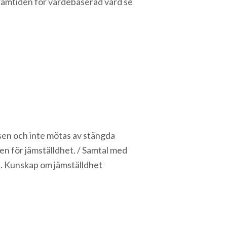
framtiden för värdebaserad vård se
lsen och inte mötas av stängda
pen för jämställdhet. / Samtal med
t. Kunskap om jämställdhet