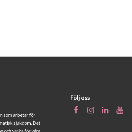
Följ oss
on som arbetar för
matisk sjukdom. Det
on och verka för våra