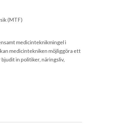
ysik (MTF)
nsamt medicinteknikmingel i
 kan medicintekniken möjliggöra ett
bjudit in politiker, näringsliv,