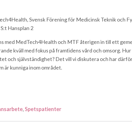
ch4Health, Svensk Förening för Medicinsk Teknik och F
 S:t Hansplan 2
s med MedTech4Health och MTF återigen in till ett geme
erande kväll med fokus på framtidens vård och omsorg. Hur
litet och självständighet? Det vill vi diskutera och har därför 
m är kunniga inom området.
ansarbete
,
Spetspatienter