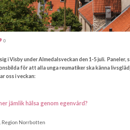
0
g i Visby under Almedalsveckan den 1-5 juli. Paneler, 
nsbilda för att alla unga reumatiker ska känna livsgläd
ar oss i veckan:
mer jämlik hälsa genom egenvård?
r, Region Norrbotten