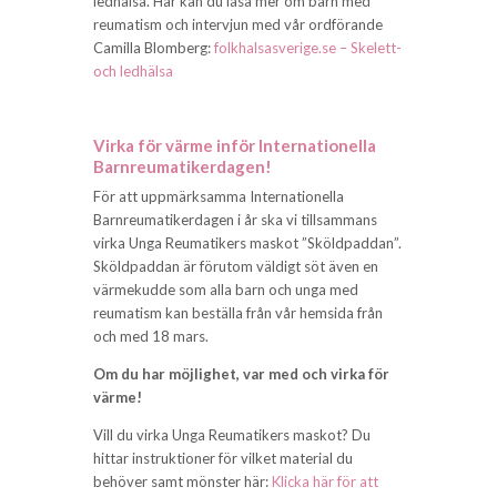
ledhälsa. Här kan du läsa mer om barn med
reumatism och intervjun med vår ordförande
Camilla Blomberg:
folkhalsasverige.se – Skelett-
och ledhälsa
Virka för värme inför Internationella
Barnreumatikerdagen!
För att uppmärksamma Internationella
Barnreumatikerdagen i år ska vi tillsammans
virka Unga Reumatikers maskot ”Sköldpaddan”.
Sköldpaddan är förutom väldigt söt även en
värmekudde som alla barn och unga med
reumatism kan beställa från vår hemsida från
och med 18 mars.
Om du har möjlighet, var med och virka för
värme!
Vill du virka Unga Reumatikers maskot? Du
hittar instruktioner för vilket material du
behöver samt mönster här:
Klicka här för att