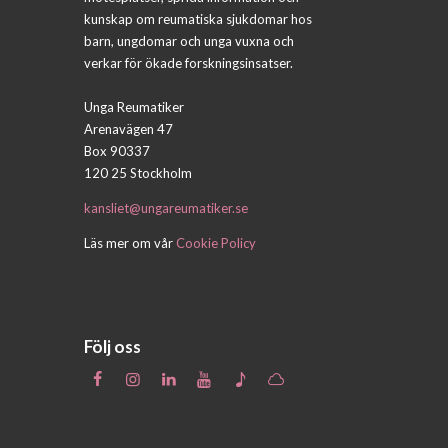
kunskap om reumatiska sjukdomar hos
barn, ungdomar och unga vuxna och
verkar för ökade forskningsinsatser.
Unga Reumatiker
Arenavägen 47
Box 90337
120 25 Stockholm
kansliet@ungareumatiker.se
Läs mer om vår
Cookie Policy
Följ oss