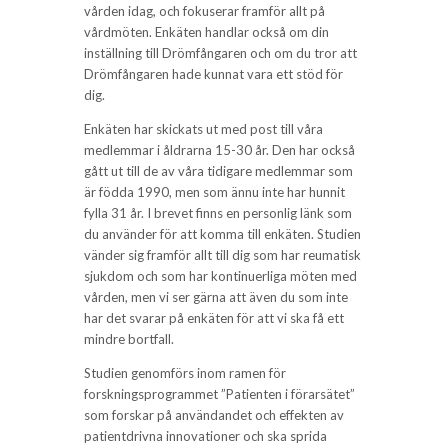
vården idag, och fokuserar framför allt på
vårdmöten. Enkäten handlar också om din
inställning till Drömfångaren och om du tror att
Drömfångaren hade kunnat vara ett stöd för
dig.
Enkäten har skickats ut med post till våra
medlemmar i åldrarna 15-30 år. Den har också
gått ut till de av våra tidigare medlemmar som
är födda 1990, men som ännu inte har hunnit
fylla 31 år. I brevet finns en personlig länk som
du använder för att komma till enkäten. Studien
vänder sig framför allt till dig som har reumatisk
sjukdom och som har kontinuerliga möten med
vården, men vi ser gärna att även du som inte
har det svarar på enkäten för att vi ska få ett
mindre bortfall.
Studien genomförs inom ramen för
forskningsprogrammet ”Patienten i förarsätet”
som forskar på användandet och effekten av
patientdrivna innovationer och ska sprida