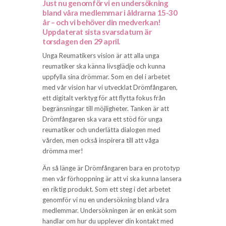
Just nu genomför vi en undersökning
bland våra medlemmar i åldrarna 15-30
år – och vi behöver din medverkan!
Uppdaterat sista svarsdatum är
torsdagen den 29 april.
Unga Reumatikers vision är att alla unga
reumatiker ska känna livsglädje och kunna
uppfylla sina drömmar. Som en del i arbetet
med vår vision har vi utvecklat Drömfångaren,
ett digitalt verktyg för att flytta fokus från
begränsningar till möjligheter. Tanken är att
Drömfångaren ska vara ett stöd för unga
reumatiker och underlätta dialogen med
vården, men också inspirera till att våga
drömma mer!
Än så länge är Drömfångaren bara en prototyp
men vår förhoppning är att vi ska kunna lansera
en riktig produkt. Som ett steg i det arbetet
genomför vi nu en undersökning bland våra
medlemmar. Undersökningen är en enkät som
handlar om hur du upplever din kontakt med